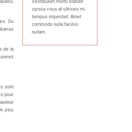
audes,
Vestibulum morbi blandit
cursus risus at ultrices mi
tempus imperdiet. Amet
es. Du
commodo nulla facilisi
mbarras
nullam.
s de la
ouverez
ts sont
es pour
hauteur
ok plus