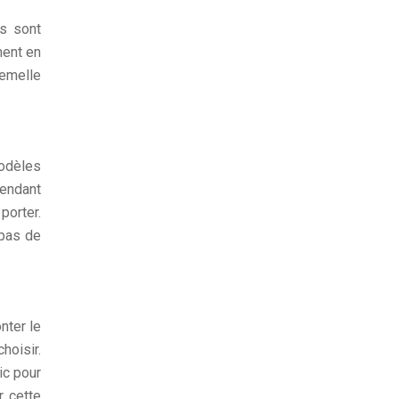
es sont
ment en
emelle
modèles
pendant
porter.
 pas de
nter le
hoisir.
ic pour
r cette