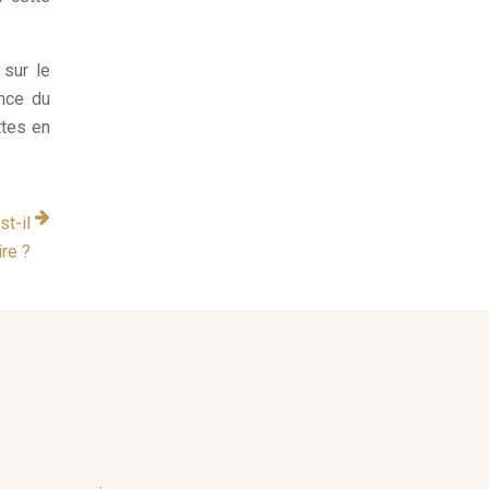
sur le
nce du
ttes en
t-il
re ?