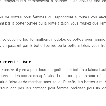
es températures commencent à baisser. Elles doivent être ch
es de bottes pour femmes qui répondront à toutes vos envi
t par la botte fourrée ou la botte à talon, vous n’aurez que l’e
ons sélectionné les 10 meilleurs modèles de bottes pour femme
, en passant par la botte fourrée ou la botte à talon, vous tr
!
er cette saison
te année, il y en a pour tous les goûts. Les bottes à talons hau
soirées et les occasions spéciales. Les bottes plates sont idéal
r à l’aise et de marcher sans souci. Et enfin, les bottes à mi-
N’oublions pas les santiags pour femme, parfaites pour un lo