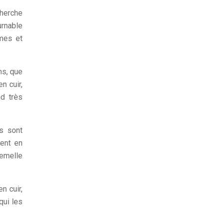
cherche
urnable
mes et
ns, que
n cuir,
nd très
s sont
ment en
semelle
n cuir,
qui les