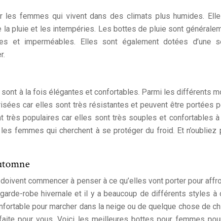
r les femmes qui vivent dans des climats plus humides. Ell
e la pluie et les intempéries. Les bottes de pluie sont générale
bles et imperméables. Elles sont également dotées d’une s
r.
ont à la fois élégantes et confortables. Parmi les différents 
prisées car elles sont très résistantes et peuvent être portées 
très populaires car elles sont très souples et confortables à 
r les femmes qui cherchent à se protéger du froid. Et n’oubliez
automne
 doivent commencer à penser à ce qu’elles vont porter pour affro
garde-robe hivernale et il y a beaucoup de différents styles à c
fortable pour marcher dans la neige ou de quelque chose de ch
arfaite pour vous. Voici les meilleures bottes pour femmes pou